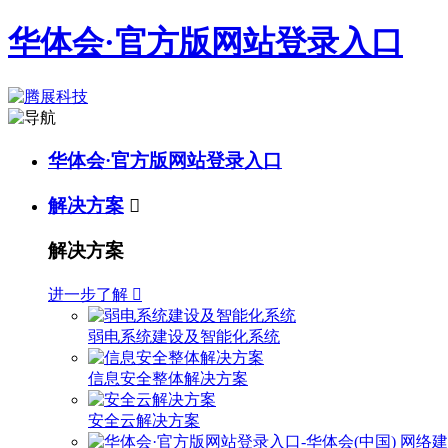
华体会·官方版网站登录入口
华体会·官方版网站登录入口
解决方案

解决方案
进一步了解

弱电系统建设及智能化系统
信息安全整体解决方案
安全云解决方案