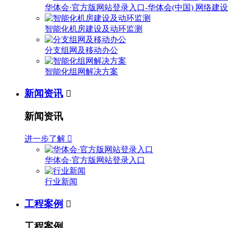
华体会·官方版网站登录入口-华体会(中国) 网络建
智能化机房建设及动环监测
分支组网及移动办公
智能化组网解决方案
新闻资讯

新闻资讯
进一步了解

华体会·官方版网站登录入口
行业新闻
工程案例

工程案例