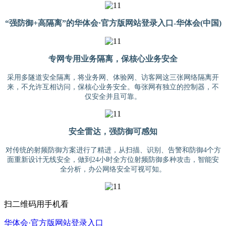
“强防御+高隔离”的华体会·官方版网站登录入口-华体会(中国)
专网专用业务隔离，保核心业务安全
采用多隧道安全隔离，将业务网、体验网、访客网这三张网络隔离开
来，不允许互相访问，保核心业务安全。每张网有独立的控制器，不
仅安全并且可靠。
安全雷达，强防御可感知
对传统的射频防御方案进行了精进，从扫描、识别、告警和防御4个方
面重新设计无线安全，做到24小时全方位射频防御多种攻击，智能安
全分析，办公网络安全可视可知。
扫二维码用手机看
华体会·官方版网站登录入口