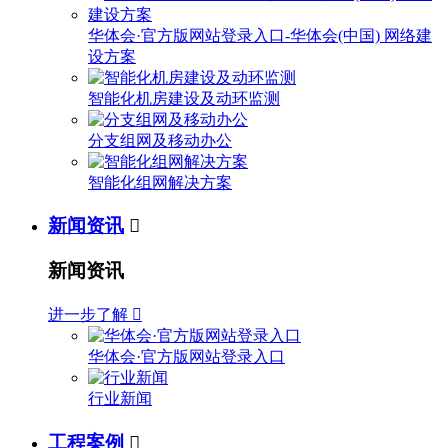
华体会·官方版网站登录入口-华体会(中国) 网络建
设方案
智能化机房建设及动环监测
分支组网及移动办公
智能化组网解决方案
新闻资讯

新闻资讯
进一步了解

华体会·官方版网站登录入口
行业新闻
工程案例
