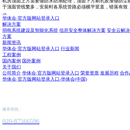
机房顶面上方需要做防水防潮处理，顶面下方刷乳胶漆做防尘
于顶面管线繁多，安装时各系统管路必须横平竖直，错落有致
→
华体会·官方版网站登录入口
解决方案
弱电系统建设及智能化系统
信息安全整体解决方案
安全云解决
方案
新闻资讯
华体会·官方版网站登录入口
行业新闻
工程案例
国内案例
国外案例
关于我们
公司简介
华体会·官方版网站登录入口
荣誉资质
发展历程
合作
华体会·官方版网站登录入口-华体会(中国)
华体会·官方版网站登录入口-华体会(中国)
服务热线：
020-87566596