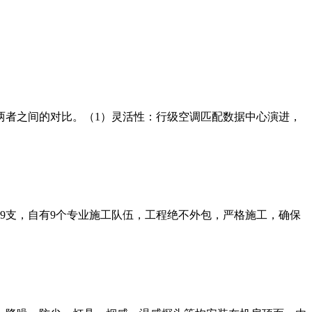
两者之间的对比。（1）灵活性：行级空调匹配数据中心演进，
师9支，自有9个专业施工队伍，工程绝不外包，严格施工，确保