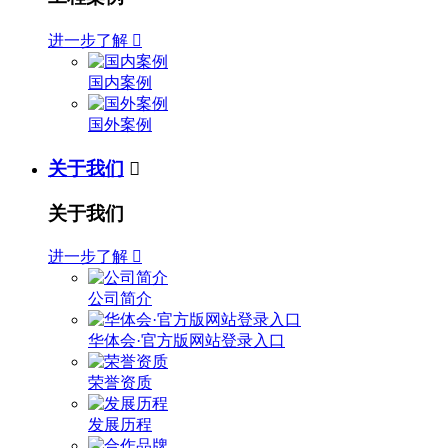
进一步了解

国内案例
国外案例
关于我们

关于我们
进一步了解

公司简介
华体会·官方版网站登录入口
荣誉资质
发展历程