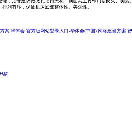
处理，顶部建议做微孔铝扣天花，顶面其主要作用是防火、美观
，排列有序，保证机房底部整体性、美观性。
方案
华体会·官方版网站登录入口-华体会(中国) 网络建设方案
智
品牌