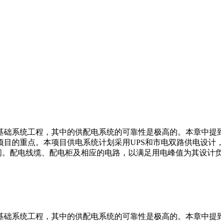
基础系统工程，其中的供配电系统的可靠性是极高的。本章中提
项目的重点。本项目供电系统计划采用UPS和市电双路供电设计
空间。配电线缆、配电柜及相应的电路，以满足用电峰值为其设计
基础系统工程，其中的供配电系统的可靠性是极高的。本章中提