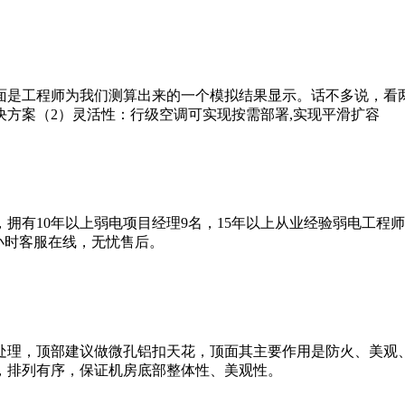
面是工程师为我们测算出来的一个模拟结果显示。话不多说，看
方案（2）灵活性：行级空调可实现按需部署,实现平滑扩容
拥有10年以上弱电项目经理9名，15年以上从业经验弱电工程
4小时客服在线，无忧售后。
处理，顶部建议做微孔铝扣天花，顶面其主要作用是防火、美观
，排列有序，保证机房底部整体性、美观性。