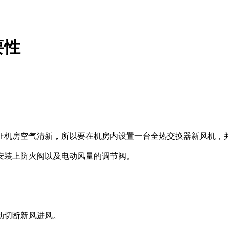
要性
证机房空气清新，所以要在机房内设置一台全热交换器新风机，
安装上防火阀以及电动风量的调节阀。
动切断新风进风。