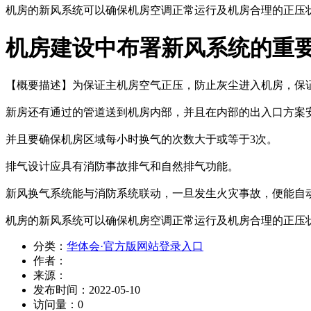
机房的新风系统可以确保机房空调正常运行及机房合理的正压
机房建设中布署新风系统的重
【概要描述】
为保证主机房空气正压，防止灰尘进入机房，保
新房还有通过的管道送到机房内部，并且在内部的出入口方案
并且要确保机房区域每小时换气的次数大于或等于3次。
排气设计应具有消防事故排气和自然排气功能。
新风换气系统能与消防系统联动，一旦发生火灾事故，便能自
机房的新风系统可以确保机房空调正常运行及机房合理的正压
分类：
华体会·官方版网站登录入口
作者：
来源：
发布时间：
2022-05-10
访问量：
0