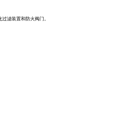
化过滤装置和防火阀门。