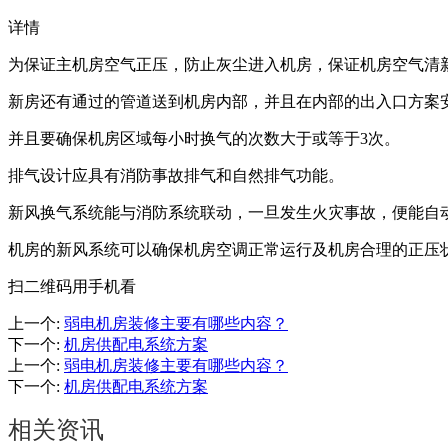
详情
为保证主机房空气正压，防止灰尘进入机房，保证机房空气清
新房还有通过的管道送到机房内部，并且在内部的出入口方案
并且要确保机房区域每小时换气的次数大于或等于3次。
排气设计应具有消防事故排气和自然排气功能。
新风换气系统能与消防系统联动，一旦发生火灾事故，便能自
机房的新风系统可以确保机房空调正常运行及机房合理的正压
扫二维码用手机看
上一个
:
弱电机房装修主要有哪些内容？
下一个
:
机房供配电系统方案
上一个
:
弱电机房装修主要有哪些内容？
下一个
:
机房供配电系统方案
相关资讯