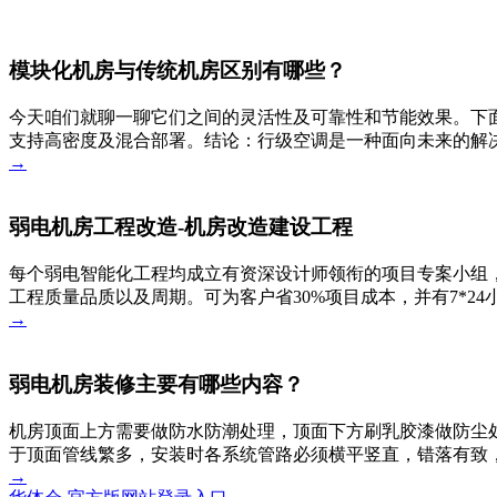
模块化机房与传统机房区别有哪些？
今天咱们就聊一聊它们之间的灵活性及可靠性和节能效果。下
支持高密度及混合部署。结论：行级空调是一种面向未来的解决
→
弱电机房工程改造-机房改造建设工程
每个弱电智能化工程均成立有资深设计师领衔的项目专案小组，
工程质量品质以及周期。可为客户省30%项目成本，并有7*2
→
弱电机房装修主要有哪些内容？
机房顶面上方需要做防水防潮处理，顶面下方刷乳胶漆做防尘
于顶面管线繁多，安装时各系统管路必须横平竖直，错落有致
→