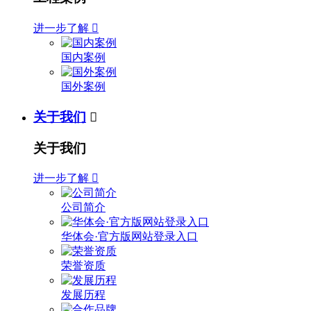
进一步了解

国内案例
国外案例
关于我们

关于我们
进一步了解

公司简介
华体会·官方版网站登录入口
荣誉资质
发展历程