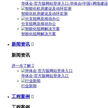
华体会·官方版网站登录入口-华体会(中国) 网络建
智能化机房建设及动环监测
分支组网及移动办公
智能化组网解决方案
新闻资讯

新闻资讯
进一步了解

华体会·官方版网站登录入口
行业新闻
工程案例

工程案例